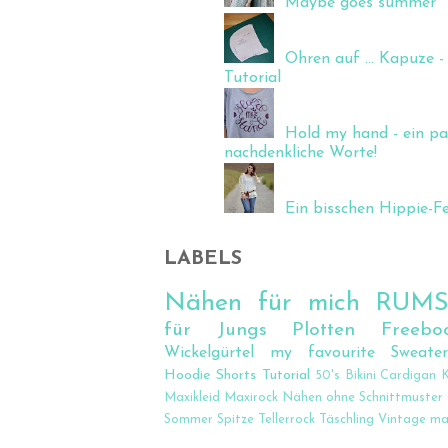
Maybe goes summer
Ohren auf ... Kapuze - 
Tutorial
Hold my hand - ein pa
nachdenkliche Worte!
Ein bisschen Hippie-Fee
LABELS
Nähen für mich
RUM
für Jungs
Plotten
Freebo
Wickelgürtel
my favourite Sweate
Hoodie
Shorts
Tutorial
50's
Bikini
Cardigan
K
Maxikleid
Maxirock
Nähen ohne Schnittmuster
Sommer
Spitze
Tellerrock
Täschling
Vintage
ma