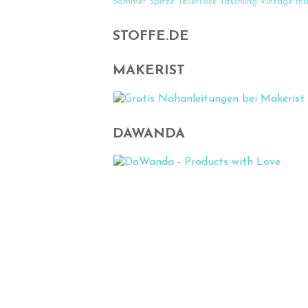
Sommer
Spitze
Tellerrock
Täschling
Vintage
ma
STOFFE.DE
MAKERIST
DAWANDA