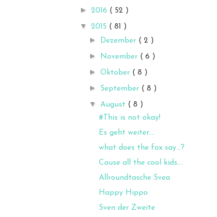
►
2016
( 52 )
▼
2015
( 81 )
►
Dezember
( 2 )
►
November
( 6 )
►
Oktober
( 8 )
►
September
( 8 )
▼
August
( 8 )
#This is not okay!
Es geht weiter....
what does the fox say...?
Cause all the cool kids....
Allroundtasche Svea
Happy Hippo
Sven der Zweite