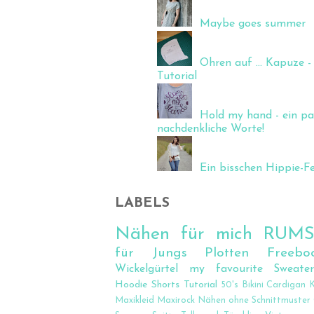
Maybe goes summer
Ohren auf ... Kapuze - 
Tutorial
Hold my hand - ein pa
nachdenkliche Worte!
Ein bisschen Hippie-Fee
LABELS
Nähen für mich
RUM
für Jungs
Plotten
Freebo
Wickelgürtel
my favourite Sweate
Hoodie
Shorts
Tutorial
50's
Bikini
Cardigan
K
Maxikleid
Maxirock
Nähen ohne Schnittmuster