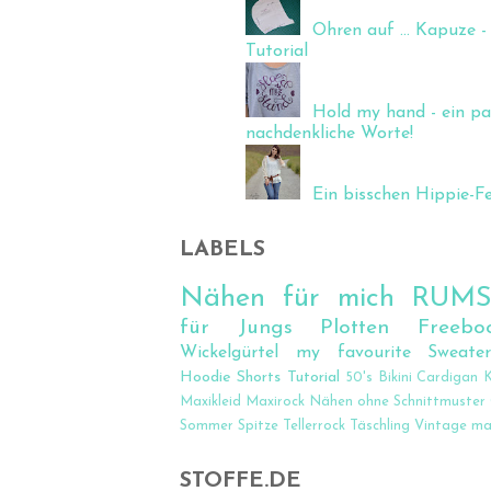
Ohren auf ... Kapuze - 
Tutorial
Hold my hand - ein pa
nachdenkliche Worte!
Ein bisschen Hippie-Fee
LABELS
Nähen für mich
RUM
für Jungs
Plotten
Freebo
Wickelgürtel
my favourite Sweate
Hoodie
Shorts
Tutorial
50's
Bikini
Cardigan
K
Maxikleid
Maxirock
Nähen ohne Schnittmuster
Sommer
Spitze
Tellerrock
Täschling
Vintage
ma
STOFFE.DE