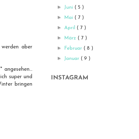
►
Juni
( 5 )
►
Mai
( 7 )
►
April
( 7 )
►
März
( 7 )
s werden aber
►
Februar
( 8 )
►
Januar
( 9 )
 angesehen...
lich super und
INSTAGRAM
inter bringen