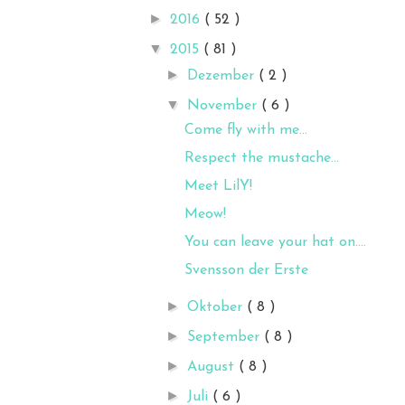
►
2016
( 52 )
▼
2015
( 81 )
►
Dezember
( 2 )
▼
November
( 6 )
Come fly with me...
Respect the mustache...
Meet LilY!
Meow!
You can leave your hat on....
Svensson der Erste
►
Oktober
( 8 )
►
September
( 8 )
►
August
( 8 )
►
Juli
( 6 )