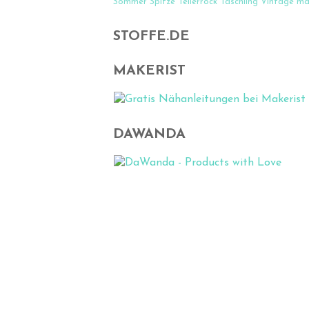
Sommer
Spitze
Tellerrock
Täschling
Vintage
ma
STOFFE.DE
MAKERIST
DAWANDA