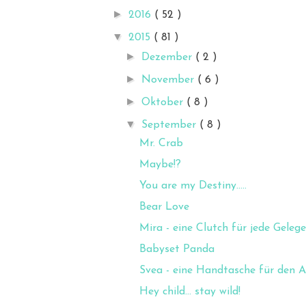
►
2016
( 52 )
▼
2015
( 81 )
►
Dezember
( 2 )
►
November
( 6 )
►
Oktober
( 8 )
▼
September
( 8 )
Mr. Crab
Maybe!?
You are my Destiny.....
Bear Love
Mira - eine Clutch für jede Geleg
Babyset Panda
Svea - eine Handtasche für den Al
Hey child... stay wild!