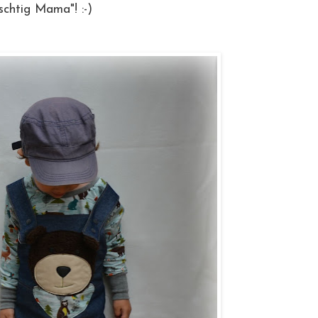
schtig Mama"! :-)