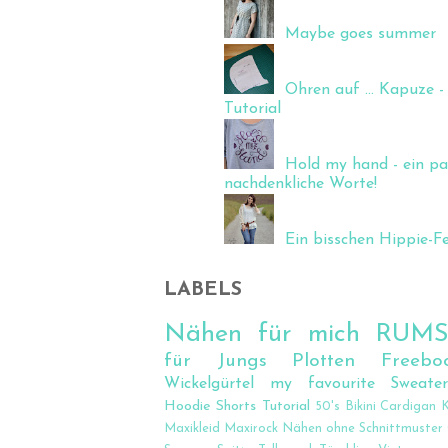
Maybe goes summer
Ohren auf ... Kapuze - 
Tutorial
Hold my hand - ein pa
nachdenkliche Worte!
Ein bisschen Hippie-Fee
LABELS
Nähen für mich
RUM
für Jungs
Plotten
Freebo
Wickelgürtel
my favourite Sweate
Hoodie
Shorts
Tutorial
50's
Bikini
Cardigan
K
Maxikleid
Maxirock
Nähen ohne Schnittmuster