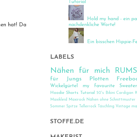
Tutorial
Hold my hand - ein pa
nachdenkliche Worte!
men hat! Da
Ein bisschen Hippie-Fee
LABELS
Nähen für mich
RUM
für Jungs
Plotten
Freebo
Wickelgürtel
my favourite Sweate
Hoodie
Shorts
Tutorial
50's
Bikini
Cardigan
K
Maxikleid
Maxirock
Nähen ohne Schnittmuster
Sommer
Spitze
Tellerrock
Täschling
Vintage
ma
STOFFE.DE